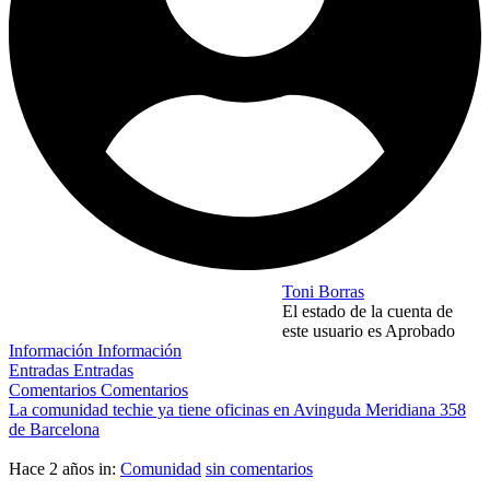
Toni Borras
El estado de la cuenta de
este usuario es Aprobado
Información
Información
Entradas
Entradas
Comentarios
Comentarios
La comunidad techie ya tiene oficinas en Avinguda Meridiana 358
de Barcelona
Hace 2 años
in:
Comunidad
sin comentarios