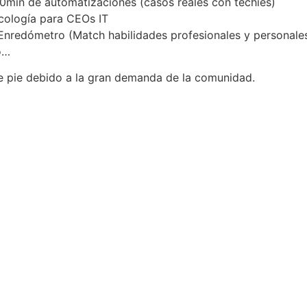
0min de automatizaciones (casos reales con techies)
cología para CEOs IT
 Enredómetro (Match habilidades profesionales y personales
o…
e pie debido a la gran demanda de la comunidad.