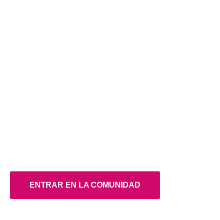
techies network
Barcelona
Accede a la comunidad de empresas
y emprendedores del sector tech que
lo está petando en Barcelona
ENTRAR EN LA COMUNIDAD