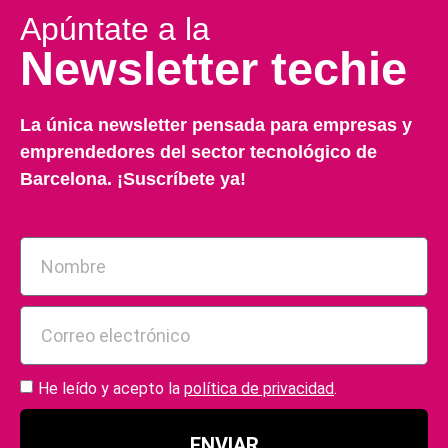
Apúntate a la
Newsletter techie
La única newsletter pensada para empresas y
emprendedores del sector tecnológico de
Barcelona. ¡Suscríbete ya!
He leído y acepto la
política de privacidad
.
ENVIAR